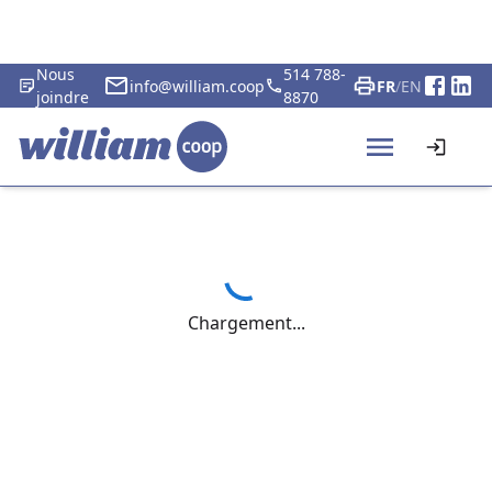
Nous
514 788-
info@william.coop
FR
/
EN
joindre
8870
Chargement...