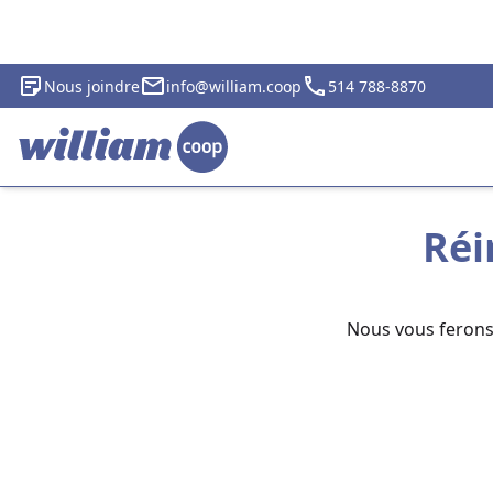
Nous joindre
info@william.coop
514 788-8870
Réi
Nous vous ferons 