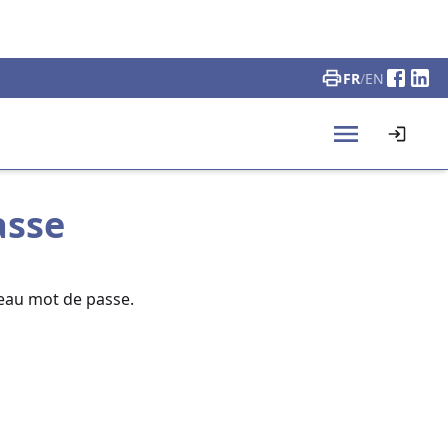
FR
/
EN
asse
veau mot de passe.